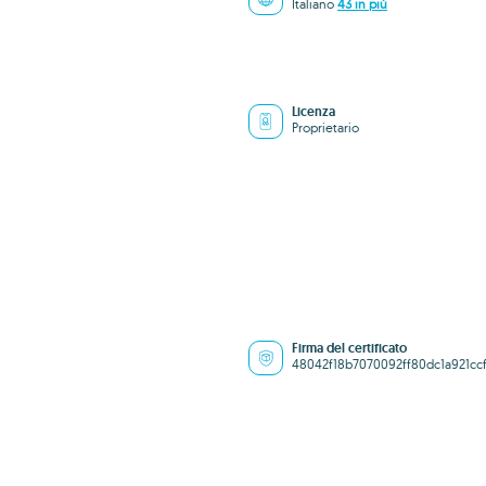
Italiano
43 in più
Licenza
Proprietario
Firma del certificato
48042f18b7070092ff80dc1a921c