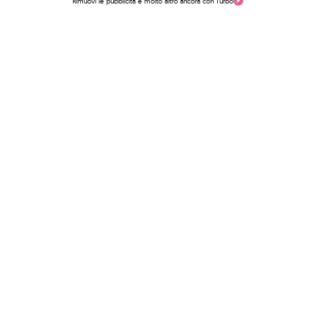
Rimuovi le pubblicità e molto altro ancora con Turbo