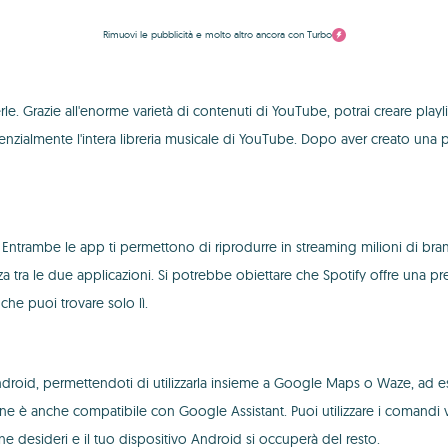
Rimuovi le pubblicità e molto altro ancora con Turbo
. Grazie all'enorme varietà di contenuti di YouTube, potrai creare playlist
enzialmente l'intera libreria musicale di YouTube. Dopo aver creato una pl
. Entrambe le app ti permettono di riprodurre in streaming milioni di b
nza tra le due applicazioni. Si potrebbe obiettare che Spotify offre una
che puoi trovare solo lì.
roid, permettendoti di utilizzarla insieme a Google Maps o Waze, ad 
anche compatibile con Google Assistant. Puoi utilizzare i comandi vocali
ne desideri e il tuo dispositivo Android si occuperà del resto.