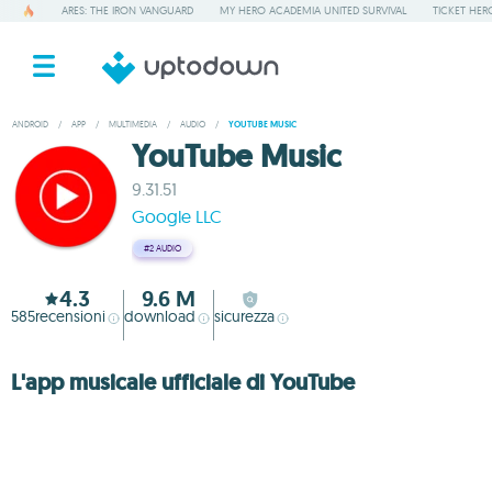
ARES: THE IRON VANGUARD
MY HERO ACADEMIA UNITED SURVIVAL
TICKET HER
ANDROID
/
APP
/
MULTIMEDIA
/
AUDIO
/
YOUTUBE MUSIC
YouTube Music
9.31.51
Google LLC
#2
AUDIO
4.3
9.6 M
585
recensioni
download
sicurezza
L'app musicale ufficiale di YouTube