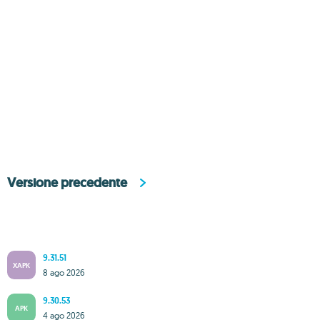
Versione precedente
9.31.51
XAPK
8 ago 2026
9.30.53
APK
4 ago 2026