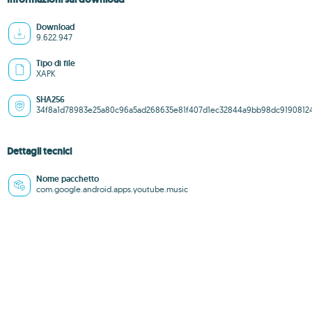
Download
9.622.947
Tipo di file
XAPK
SHA256
34f8a1d78983e25a80c96a5ad268635e81f407d1ec32844a9bb98dc9190812
Dettagli tecnici
Nome pacchetto
com.google.android.apps.youtube.music